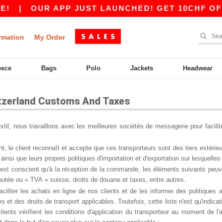
|
OUR APP JUST LAUNCHED! GET 10CHF OFF 8
rmation
My Order
eece
Bags
Polo
Jackets
Headwear
tzerland Customs And Taxes
til, nous travaillons avec les meilleures sociétés de messagerie pour facilit
, le client reconnaît et accepte que ces transporteurs sont des tiers extérieur
 ainsi que leurs propres politiques d'importation et d'exportation sur lesquelles 
 est conscient qu'à la réception de la commande, les éléments suivants peuvent
outée ou « TVA » suisse, droits de douane et taxes, entre autres.
aciliter les achats en ligne de nos clients et de les informer des politiques
s et des droits de transport applicables. Toutefois, cette liste n'est qu'indi
lients vérifient les conditions d'application du transporteur au moment de l'