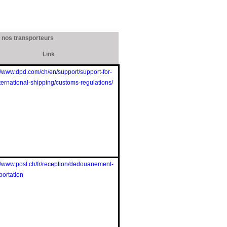
 nos transporteurs
Link
://www.dpd.com/ch/en/support/support-for-
nternational-shipping/customs-regulations/
://www.post.ch/fr/reception/dedouanement-
portation