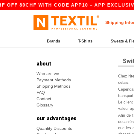
OFF 80CHF WITH CODE APP10 – APP EXCLUSIVE!
Shipping Info
Brands
T-Shirts
Sweats & Fl
Swi
about
Who are we
Chez Ntex
Payment Methods
délais.
Shipping Methods
Cependant
FAQ
transport
Contact
Le client
Glossary
valeur aj
Afin de f
our advantages
douanière
que les c
Quantity Discounts