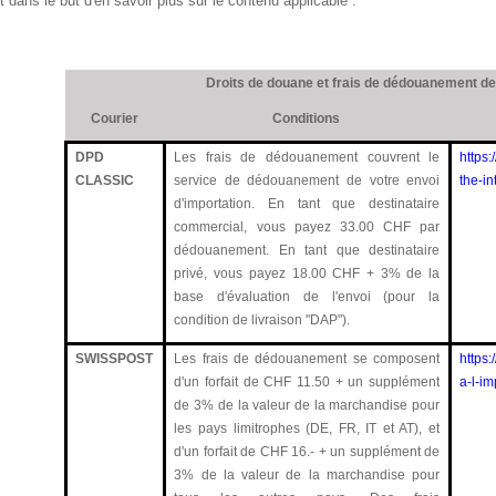
 dans le but d'en savoir plus sur le contenu applicable :
Droits de douane et frais de dédouanement de
Courier
Conditions
DPD
Les frais de dédouanement couvrent le
https
CLASSIC
service de dédouanement de votre envoi
the-i
d'importation. En tant que destinataire
commercial, vous payez 33.00 CHF par
dédouanement. En tant que destinataire
privé, vous payez 18.00 CHF + 3% de la
base d'évaluation de l'envoi (pour la
condition de livraison "DAP").
SWISSPOST
Les frais de dédouanement se composent
https
d'un forfait de CHF 11.50 + un supplément
a-l-im
de 3% de la valeur de la marchandise pour
les pays limitrophes (DE, FR, IT et AT), et
d'un forfait de CHF 16.- + un supplément de
3% de la valeur de la marchandise pour