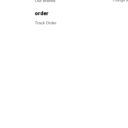
changé et
Our brands
order
Track Order