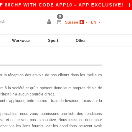
0CHF WITH CODE APP10 – APP EXCLUSIVE!
|
O
0
Suisse
EN
Workwear
Sport
Other
er la réception des envois de nos clients dans les meilleurs
s à la société et qu'ils opèrent donc leurs propres délais de
Ntextil n'a aucun contrôle direct.
 s'appliquer, entre autres : frais de livraison, taxes sur la
 applicables, nous vous fournissons une liste des conditions
cative et ne se veut pas exhaustive. Nous insistons donc pour
achat via les liens fournis, car les conditions peuvent avoir